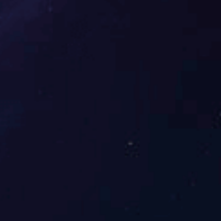
开云体育
|
开
云体育
|
开云
体育
|
开云体
育·开云官方网