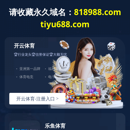
公司概况
Company
查看更多
开云线上平台_开云（中国）
开云线上平台_开云（中国）成立于2009年12月，位于广