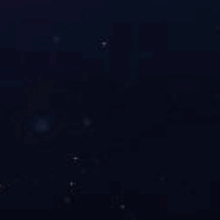
站
|
开云体育
|
米兰体育app
官网入口
|
爱
游戏ayx登录
入口
|
MK体育