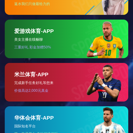
广东某企业地块土壤修...
市政工程
挥发性有机物（VOC...
新闻资讯
News
查看更多