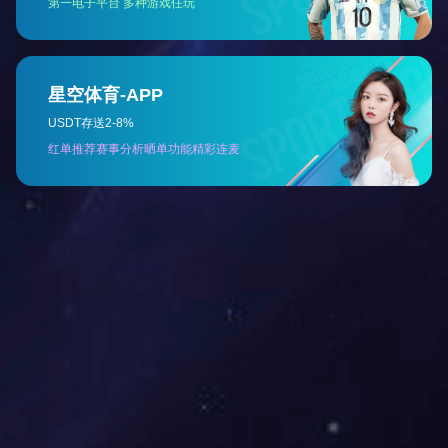
老城市新活力！APEC广州之约，见...
[2026-02-06]
广州推动减污降碳协同增效 绘就绿色低...
[2026-01-31]
深入生产一线 倾听企业呼声 着力破解...
[2026-01-14]
聚合力强帮扶 谋实策促发展 ——省住...
[2025-12-26]
400-698-2838
Copyright © 开云线上平台_开云（中国） 版权所有